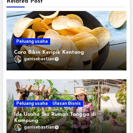
Related Post
Peluang usaha
Cara Bikin Keripik Kentang
ganisebastian
Peluang usaha
Ulasan Bisnis
Ide Usaha Ibu Rumah Tangga di
Kampung
ganisebastian