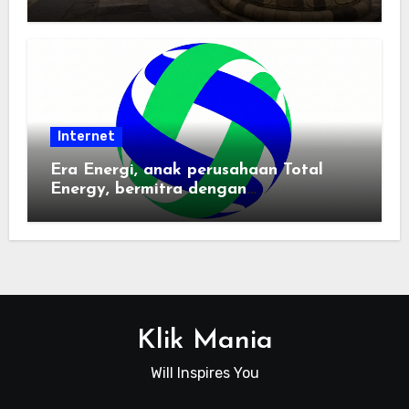
Pemindai PDF
Internet
Era Energi, anak perusahaan Total
Energy, bermitra dengan
Zhuochuangtong untuk mempercepat
transisi energi Indonesia — raksasa
energi global bergabung dengan tim
lokal untuk mengembangkan energi
terbarukan dan infrastruktur listrik
Klik Mania
Will Inspires You