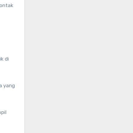
kontak
h
k di
ca yang
pil