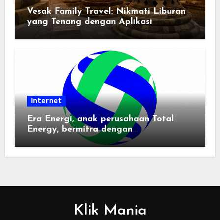
Vesak Family Travel: Nikmati Liburan
yang Tenang dengan Aplikasi
Pemindai PDF
Internet
Era Energi, anak perusahaan Total
Energy, bermitra dengan
Zhuochuangtong untuk mempercepat
transisi energi Indonesia — raksasa
energi global bergabung dengan tim
lokal untuk mengembangkan energi
terbarukan dan infrastruktur listrik
Klik Mania