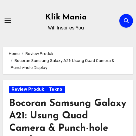
Skip
to
Klik Mania
content
Will Inspires You
Home
Review Produk
Bocoran Samsung Galaxy A21: Usung Quad Camera &
Punch-hole Display
Review Produk
Tekno
Bocoran Samsung Galaxy
A21: Usung Quad
Camera & Punch-hole