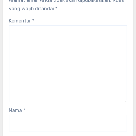
Alamat email Anda tidak akan dipublikasikan.
Ruas
yang wajib ditandai
*
Komentar
*
Nama
*