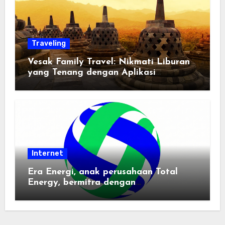
Traveling
Vesak Family Travel: Nikmati Liburan
yang Tenang dengan Aplikasi
Pemindai PDF
Internet
Era Energi, anak perusahaan Total
Energy, bermitra dengan
Zhuochuangtong untuk mempercepat
transisi energi Indonesia — raksasa
energi global bergabung dengan tim
lokal untuk mengembangkan energi