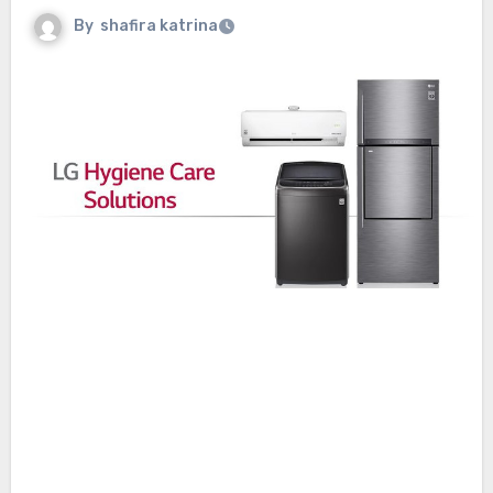
By
shafira katrina