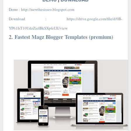
Demo : http://newthesisseo.blogspot.com
Download : https://drive.google.com/file/d/0B-
YP61IsT10UdzZielBkSXpfeUE/view
2.
Fastest Magz Blogger Templates (premium)