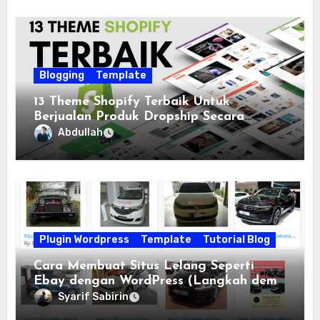
Blogging
Template
13 Theme Shopify Terbaik Untuk
Berjualan Produk Dropship Secara
Online
Abdullah
Plugin Wordpress
Template
Tutorial Blog
Cara Membuat Situs Lelang Seperti
Ebay dengan WordPress (Langkah demi
langkah)
Syarif Sabirin