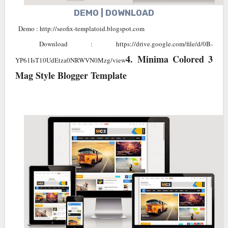
DEMO | DOWNLOAD
Demo : http://seofix-templatoid.blogspot.com
Download : https://drive.google.com/file/d/0B-
4.
Minima Colored 3
YP61IsT10UdEtza0NRWVN0Mzg/view
Mag Style Blogger Template