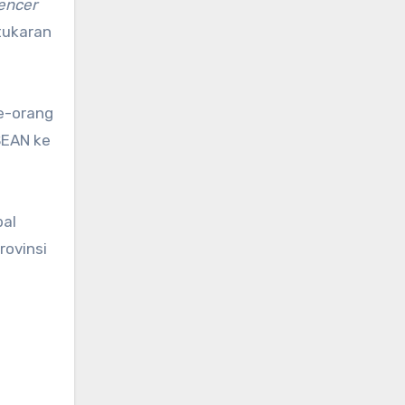
uencer
tukaran
e-orang
SEAN ke
bal
rovinsi