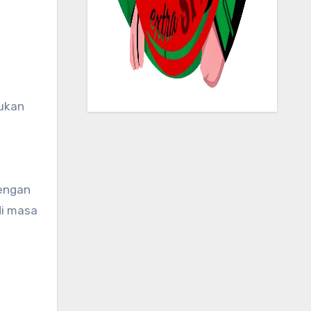
ukan
dengan
di masa