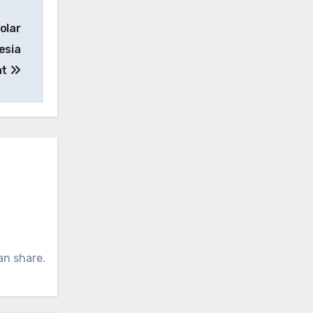
olar
esia
at
an share.