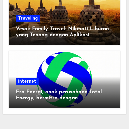
Traveling
Vesak Family Travel: Nikmati Liburan
yang Tenang dengan Aplikasi
Pemindai PDF
Internet
Era Energi, anak perusahaan Total
Energy, bermitra dengan
Zhuochuangtong untuk mempercepat
transisi energi Indonesia — raksasa
energi global bergabung dengan tim
lokal untuk mengembangkan energi
terbarukan dan infrastruktur listrik