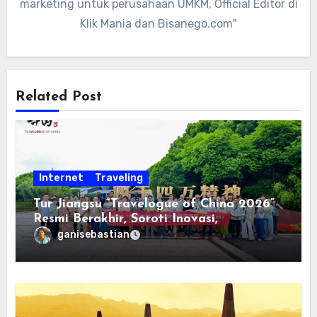
marketing untuk perusahaan UMKM, Official Editor di
Klik Mania dan Bisanego.com"
Related Post
Internet
Traveling
Tur Jiangsu “Travelogue of China 2026”
Resmi Berakhir, Soroti Inovasi,
Keterbukaan, dan Pembangunan
ganisebastian
Berorientasi pada Masyarakat