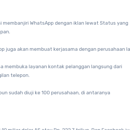
lai membanjiri WhatsApp dengan iklan lewat Status yang
epan.
App juga akan membuat kerjasama dengan perusahaan la
isa membuka layanan kontak pelanggan langsung dari
ilan telepon.
pun sudah diuji ke 100 perusahaan, di antaranya
 miliar dolar AS atau Rp. 222,7 triliun. Dan Facebook j