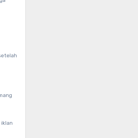
setelah
emang
iklan