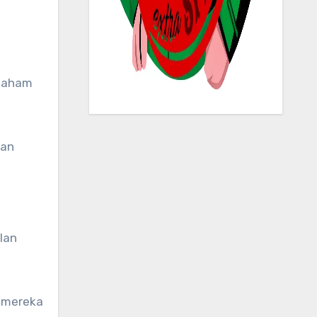
kan
lan
 mereka