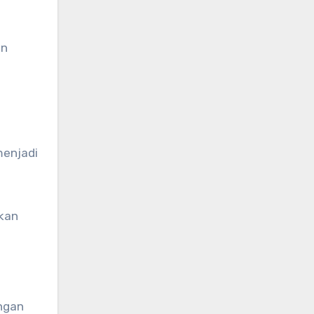
an
menjadi
nkan
ngan