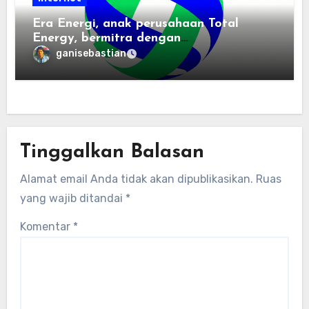
Era Energi, anak perusahaan Total
Energy, bermitra dengan
Zhuochuangtong untuk mempercepat
ganisebastian
transisi energi Indonesia — raksasa
energi global bergabung dengan tim
lokal untuk mengembangkan energi
terbarukan dan infrastruktur listrik
Tinggalkan Balasan
Alamat email Anda tidak akan dipublikasikan.
Ruas
yang wajib ditandai
*
Komentar
*