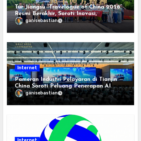
Tur Jiangsu “Travelogue of China 2026”
Resmi Berakhir, Soroti Inovasi,
Keterbukaan, dan Pembangunan
ganisebastian
Berorientasi pada Masyarakat
Internet
Pameran Industri Pelayaran di Tianjin
China Soroti Peluang Penerapan AI
ganisebastian
Internet