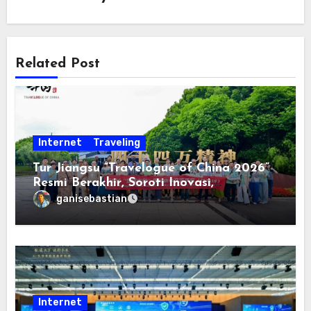
Related Post
Internet
Traveling
Tur Jiangsu “Travelogue of China 2026”
Resmi Berakhir, Soroti Inovasi,
Keterbukaan, dan Pembangunan
ganisebastian
Berorientasi pada Masyarakat
Internet