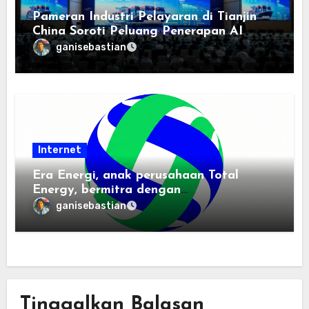
Pameran Industri Pelayaran di Tianjin
China Soroti Peluang Penerapan AI
ganisebastian
Internet
Era Energi, anak perusahaan Total
Energy, bermitra dengan
Zhuochuangtong untuk mempercepat
ganisebastian
transisi energi Indonesia — raksasa
energi global bergabung dengan tim
lokal untuk mengembangkan energi
terbarukan dan infrastruktur listrik
Tinggalkan Balasan