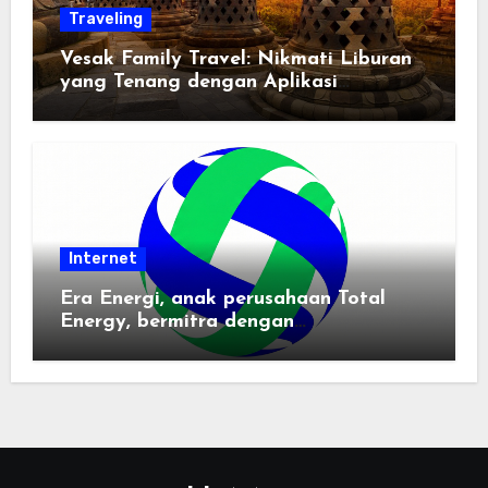
Traveling
Vesak Family Travel: Nikmati Liburan
yang Tenang dengan Aplikasi
Pemindai PDF
Internet
Era Energi, anak perusahaan Total
Energy, bermitra dengan
Zhuochuangtong untuk mempercepat
transisi energi Indonesia — raksasa
energi global bergabung dengan tim
lokal untuk mengembangkan energi
terbarukan dan infrastruktur listrik