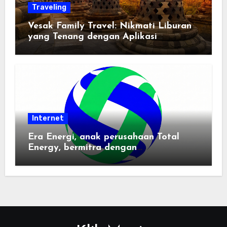
Traveling
Vesak Family Travel: Nikmati Liburan
yang Tenang dengan Aplikasi
Pemindai PDF
Internet
Era Energi, anak perusahaan Total
Energy, bermitra dengan
Zhuochuangtong untuk mempercepat
transisi energi Indonesia — raksasa
energi global bergabung dengan tim
lokal untuk mengembangkan energi
terbarukan dan infrastruktur listrik