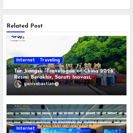
Related Post
Internet
Traveling
Tur Jiangsu “Travelogue of China 2026”
Resmi Berakhir, Soroti Inovasi,
Keterbukaan, dan Pembangunan
ganisebastian
Berorientasi pada Masyarakat
Internet