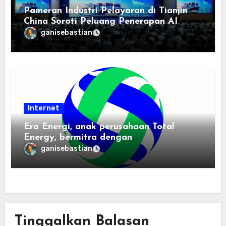
Pameran Industri Pelayaran di Tianjin
China Soroti Peluang Penerapan AI
ganisebastian
Internet
Era Energi, anak perusahaan Total
Energy, bermitra dengan
Zhuochuangtong untuk mempercepat
ganisebastian
transisi energi Indonesia — raksasa
energi global bergabung dengan tim
lokal untuk mengembangkan energi
terbarukan dan infrastruktur listrik
Tinggalkan Balasan