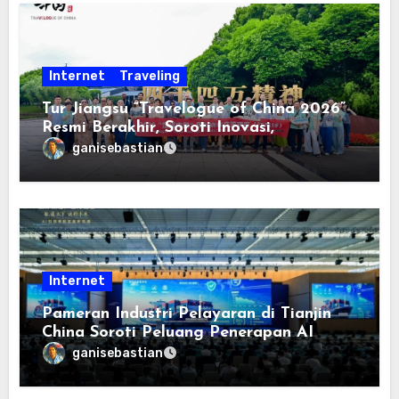
Internet
Traveling
Tur Jiangsu “Travelogue of China 2026”
Resmi Berakhir, Soroti Inovasi,
Keterbukaan, dan Pembangunan
ganisebastian
Berorientasi pada Masyarakat
Internet
Pameran Industri Pelayaran di Tianjin
China Soroti Peluang Penerapan AI
ganisebastian