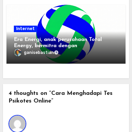
Internet
Era Energi, anak perusahaan Total
Energy, bermitra dengan
Zhuochuangtong untuk mempercepat
ganisebastian
transisi energi Indonesia — raksasa
energi global bergabung dengan tim
lokal untuk mengembangkan energi
terbarukan dan infrastruktur listrik
4 thoughts on “Cara Menghadapi Tes
Psikotes Online”