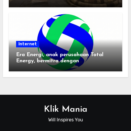
Pemindai PDF
Internet
Era Energi, anak perusahaan Total
Energy, bermitra dengan
Zhuochuangtong untuk mempercepat
transisi energi Indonesia — raksasa
energi global bergabung dengan tim
lokal untuk mengembangkan energi
terbarukan dan infrastruktur listrik
Klik Mania
Will Inspires You