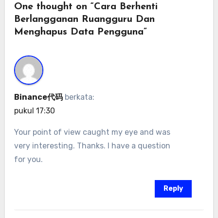
One thought on “Cara Berhenti
Berlangganan Ruangguru Dan
Menghapus Data Pengguna”
Binance代码
berkata:
pukul 17:30
Your point of view caught my eye and was
very interesting. Thanks. I have a question
for you.
Reply