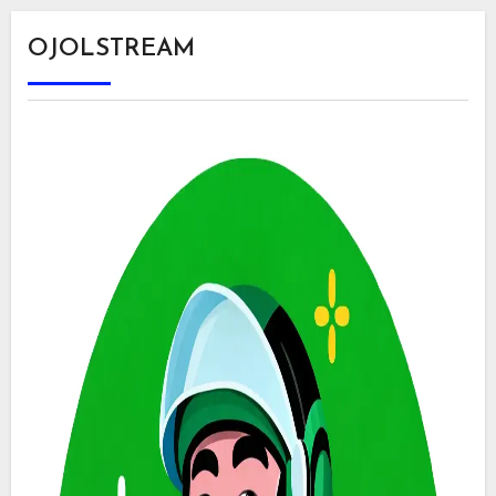
OJOLSTREAM