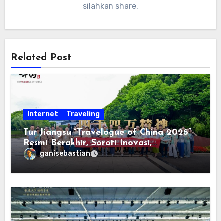
silahkan share.
Related Post
Internet
Traveling
Tur Jiangsu “Travelogue of China 2026”
Resmi Berakhir, Soroti Inovasi,
Keterbukaan, dan Pembangunan
ganisebastian
Berorientasi pada Masyarakat