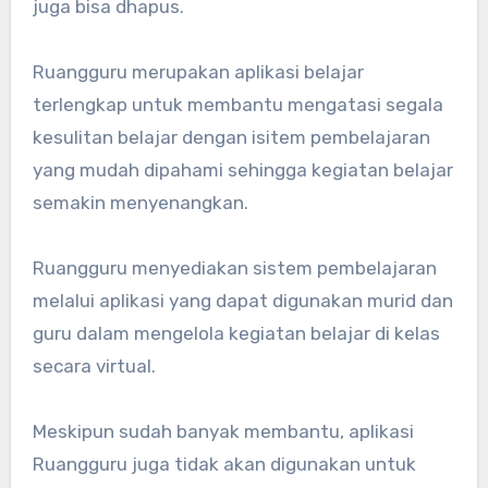
juga bisa dhapus.
Ruangguru merupakan aplikasi belajar
terlengkap untuk membantu mengatasi segala
kesulitan belajar dengan isitem pembelajaran
yang mudah dipahami sehingga kegiatan belajar
semakin menyenangkan.
Ruangguru menyediakan sistem pembelajaran
melalui aplikasi yang dapat digunakan murid dan
guru dalam mengelola kegiatan belajar di kelas
secara virtual.
Meskipun sudah banyak membantu, aplikasi
Ruangguru juga tidak akan digunakan untuk