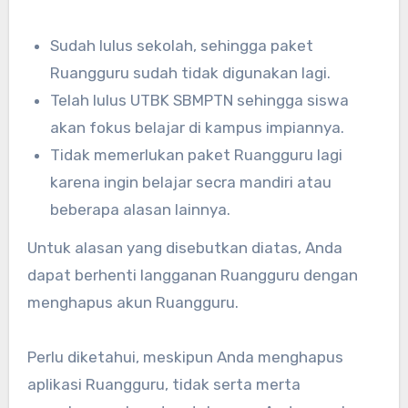
Sudah lulus sekolah, sehingga paket
Ruangguru sudah tidak digunakan lagi.
Telah lulus UTBK SBMPTN sehingga siswa
akan fokus belajar di kampus impiannya.
Tidak memerlukan paket Ruangguru lagi
karena ingin belajar secra mandiri atau
beberapa alasan lainnya.
Untuk alasan yang disebutkan diatas, Anda
dapat berhenti langganan Ruangguru dengan
menghapus akun Ruangguru.
Perlu diketahui, meskipun Anda menghapus
aplikasi Ruangguru, tidak serta merta