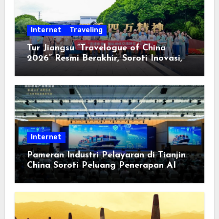
Internet
Traveling
Tur Jiangsu “Travelogue of China
2026” Resmi Berakhir, Soroti Inovasi,
Keterbukaan, dan Pembangunan
Berorientasi pada Masyarakat
Internet
Pameran Industri Pelayaran di Tianjin
China Soroti Peluang Penerapan AI