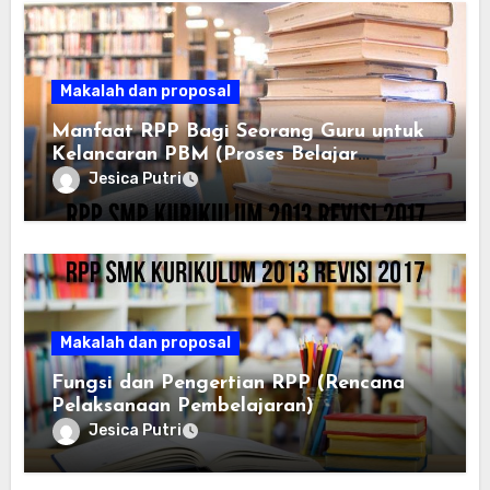
Makalah dan proposal
Manfaat RPP Bagi Seorang Guru untuk
Kelancaran PBM (Proses Belajar
Mengajar)
Jesica Putri
Makalah dan proposal
Fungsi dan Pengertian RPP (Rencana
Pelaksanaan Pembelajaran)
Jesica Putri