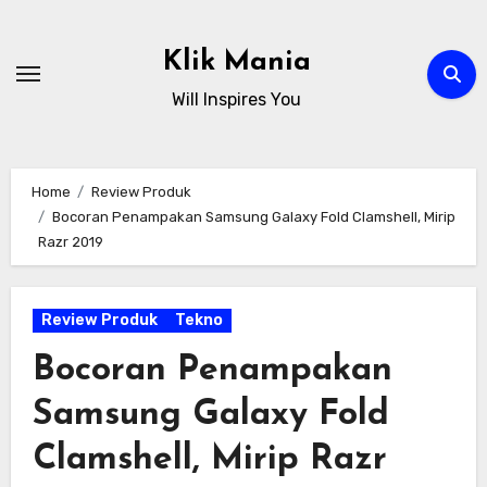
Skip
to
Klik Mania
content
Will Inspires You
Home
Review Produk
Bocoran Penampakan Samsung Galaxy Fold Clamshell, Mirip
Razr 2019
Review Produk
Tekno
Bocoran Penampakan
Samsung Galaxy Fold
Clamshell, Mirip Razr