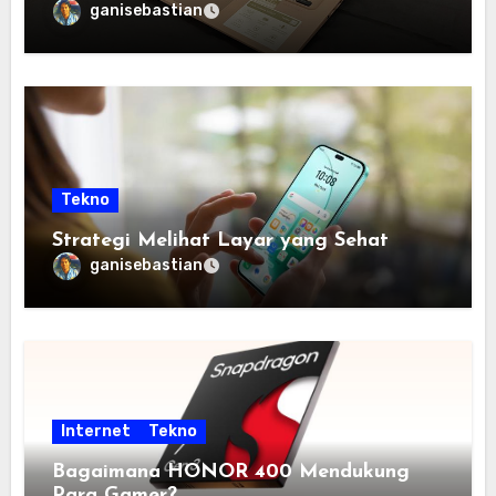
Semua Budget
ganisebastian
Tekno
Strategi Melihat Layar yang Sehat
ganisebastian
Internet
Tekno
Bagaimana HONOR 400 Mendukung
Para Gamer?