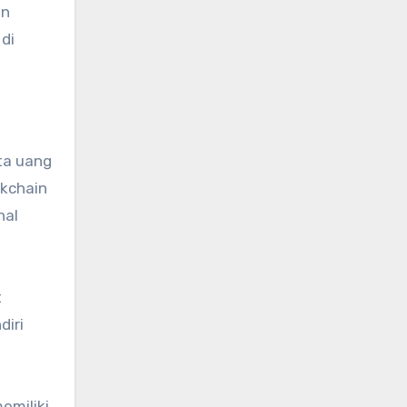
an
di
ta uang
ckchain
hal
t
iri
emiliki