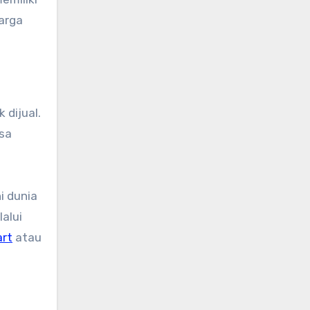
arga
dijual.
sa
i dunia
lalui
art
atau