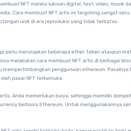
membuat NFT melalui lukisan digital, text, video, musik d
edia. Cara membuat NFT artis ini tergolong sangat seru, 
otongan unik di era reproduksi yang tidak terbatas.
juga perlu menyiapkan beberapa ether, token ataupun ma
bisa melakukan cara membuat NFT artis di berbagai blo
rlu mempertimbangkan penggunaan ethereum. Pasalnya 
g oleh pasar NFT terkemuka.
rtis, Anda memerlukan biaya, sehingga memiliki dompe
urrency berbasis Ethereum. Untuk menggunakannya send
FT artis sendiri berbeda-beda, namun pastikan Anda m