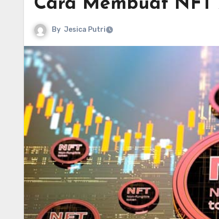
Cara Membuat NFT 
By
Jesica Putri