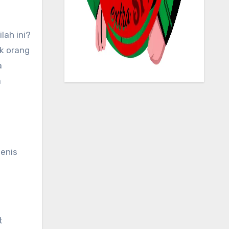
ak orang
a
a
jenis
t