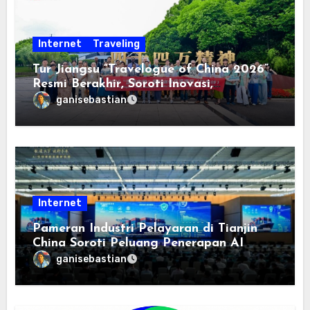
Internet
Traveling
Tur Jiangsu “Travelogue of China 2026”
Resmi Berakhir, Soroti Inovasi,
Keterbukaan, dan Pembangunan
ganisebastian
Berorientasi pada Masyarakat
Internet
Pameran Industri Pelayaran di Tianjin
China Soroti Peluang Penerapan AI
ganisebastian