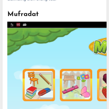
Mufradat