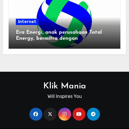
Internet
Era Energi, anak perusahaan Total
Energy, bermitra dengan
Zhuochuangtong untuk mempercepat
transisi energi Indonesia — raksasa
energi global bergabung dengan tim
lokal untuk mengembangkan energi
terbarukan dan infrastruktur listrik
Klik Mania
Will Inspires You