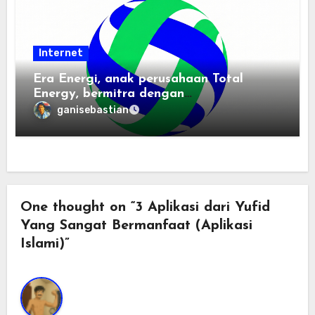
Internet
Era Energi, anak perusahaan Total
Energy, bermitra dengan
Zhuochuangtong untuk mempercepat
ganisebastian
transisi energi Indonesia — raksasa
energi global bergabung dengan tim
lokal untuk mengembangkan energi
terbarukan dan infrastruktur listrik
One thought on “3 Aplikasi dari Yufid
Yang Sangat Bermanfaat (Aplikasi
Islami)”