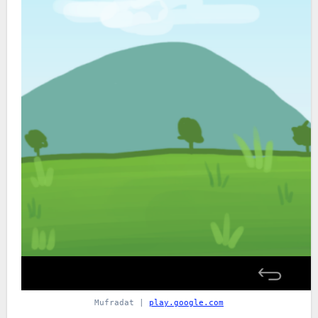
Mufradat |
play.google.com