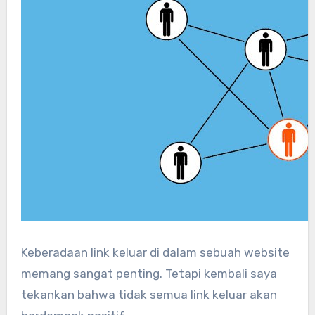
Keberadaan link keluar di dalam sebuah website
memang sangat penting. Tetapi kembali saya
tekankan bahwa tidak semua link keluar akan