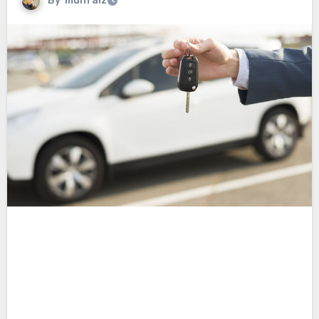
By
muhfaiz