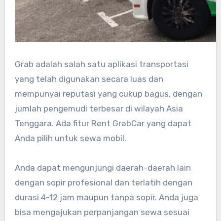
Grab adalah salah satu aplikasi transportasi
yang telah digunakan secara luas dan
mempunyai reputasi yang cukup bagus, dengan
jumlah pengemudi terbesar di wilayah Asia
Tenggara. Ada fitur Rent GrabCar yang dapat
Anda pilih untuk sewa mobil.
Anda dapat mengunjungi daerah-daerah lain
dengan sopir profesional dan terlatih dengan
durasi 4-12 jam maupun tanpa sopir. Anda juga
bisa mengajukan perpanjangan sewa sesuai