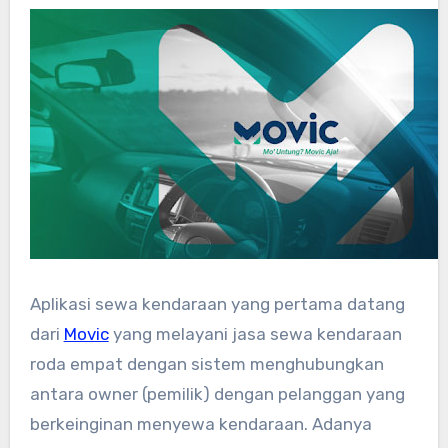
Aplikasi sewa kendaraan yang pertama datang
dari
Movic
yang melayani jasa sewa kendaraan
roda empat dengan sistem menghubungkan
antara owner (pemilik) dengan pelanggan yang
berkeinginan menyewa kendaraan. Adanya