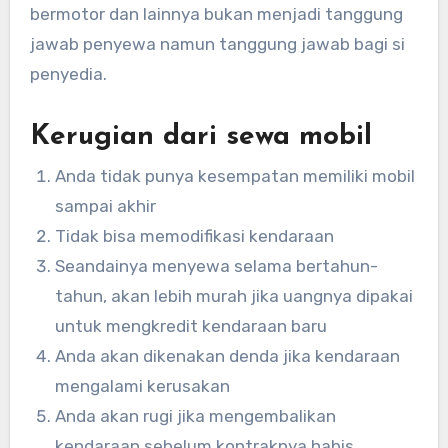
bermotor dan lainnya bukan menjadi tanggung
jawab penyewa namun tanggung jawab bagi si
penyedia.
Kerugian dari sewa mobil
Anda tidak punya kesempatan memiliki mobil
sampai akhir
Tidak bisa memodifikasi kendaraan
Seandainya menyewa selama bertahun-
tahun, akan lebih murah jika uangnya dipakai
untuk mengkredit kendaraan baru
Anda akan dikenakan denda jika kendaraan
mengalami kerusakan
Anda akan rugi jika mengembalikan
kendaraan sebelum kontraknya habis