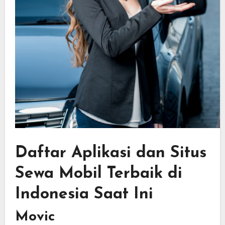
Daftar Aplikasi dan Situs
Sewa Mobil Terbaik di
Indonesia Saat Ini
Movic