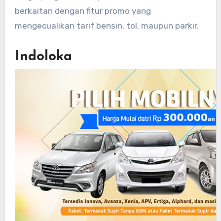
berkaitan dengan fitur promo yang
mengecualikan tarif bensin, tol, maupun parkir.
Indoloka