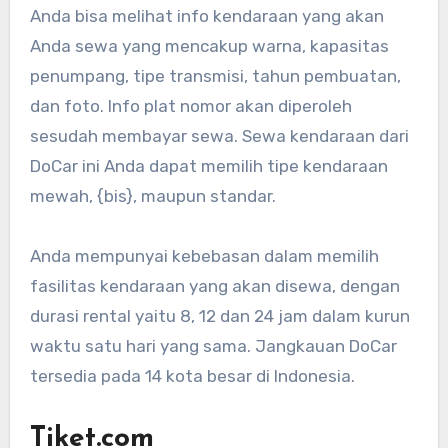
Anda bisa melihat info kendaraan yang akan
Anda sewa yang mencakup warna, kapasitas
penumpang, tipe transmisi, tahun pembuatan,
dan foto. Info plat nomor akan diperoleh
sesudah membayar sewa. Sewa kendaraan dari
DoCar ini Anda dapat memilih tipe kendaraan
mewah, {bis}, maupun standar.
Anda mempunyai kebebasan dalam memilih
fasilitas kendaraan yang akan disewa, dengan
durasi rental yaitu 8, 12 dan 24 jam dalam kurun
waktu satu hari yang sama. Jangkauan DoCar
tersedia pada 14 kota besar di Indonesia.
Tiket.com