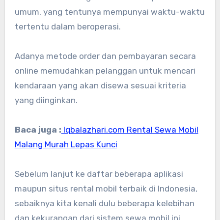
umum, yang tentunya mempunyai waktu-waktu
tertentu dalam beroperasi.
Adanya metode order dan pembayaran secara
online memudahkan pelanggan untuk mencari
kendaraan yang akan disewa sesuai kriteria
yang diinginkan.
Baca juga :
Iqbalazhari.com Rental Sewa Mobil
Malang Murah Lepas Kunci
Sebelum lanjut ke daftar beberapa aplikasi
maupun situs rental mobil terbaik di Indonesia,
sebaiknya kita kenali dulu beberapa kelebihan
dan kekurangan dari sistem sewa mobil ini