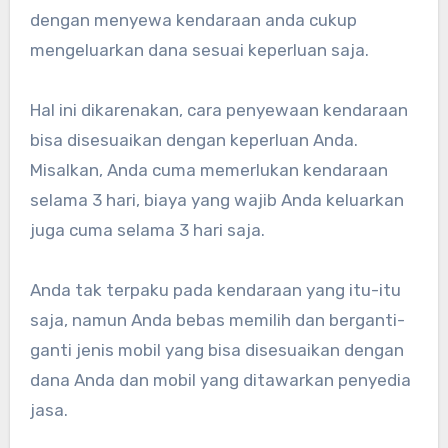
dengan menyewa kendaraan anda cukup
mengeluarkan dana sesuai keperluan saja.
Hal ini dikarenakan, cara penyewaan kendaraan
bisa disesuaikan dengan keperluan Anda.
Misalkan, Anda cuma memerlukan kendaraan
selama 3 hari, biaya yang wajib Anda keluarkan
juga cuma selama 3 hari saja.
Anda tak terpaku pada kendaraan yang itu-itu
saja, namun Anda bebas memilih dan berganti-
ganti jenis mobil yang bisa disesuaikan dengan
dana Anda dan mobil yang ditawarkan penyedia
jasa.