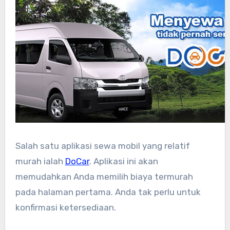
Salah satu aplikasi sewa mobil yang relatif
murah ialah
DoCar
. Aplikasi ini akan
memudahkan Anda memilih biaya termurah
pada halaman pertama. Anda tak perlu untuk
konfirmasi ketersediaan.