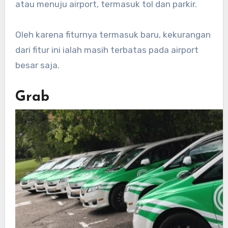
atau menuju airport, termasuk tol dan parkir.
Oleh karena fiturnya termasuk baru, kekurangan
dari fitur ini ialah masih terbatas pada airport
besar saja.
Grab