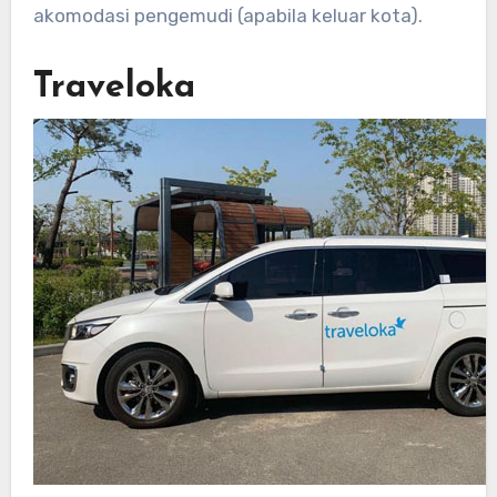
akomodasi pengemudi (apabila keluar kota).
Traveloka