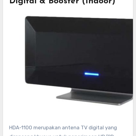
Digital & Booster (Indoor)
HDA-1100 merupakan antena TV digital yang