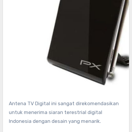
Antena TV Digital ini sangat direkomendasikan
untuk menerima siaran terestrial digital
Indonesia dengan desain yang menarik.