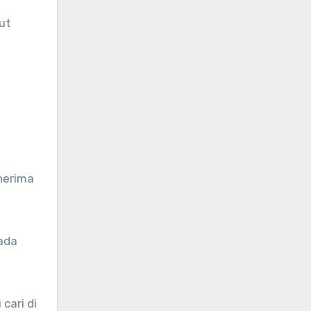
ut
nerima
pada
cari di