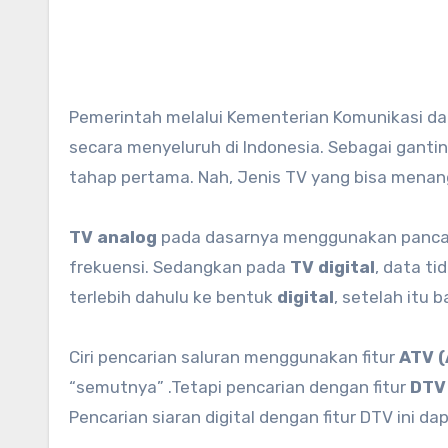
Pemerintah melalui Kementerian Komunikasi dan Informatika (Kominfo) akan menghentikan siaran TV analog
secara menyeluruh di Indonesia. Sebagai gantiny
tahap pertama. Nah, Jenis TV yang bisa menangk
TV analog
pada dasarnya menggunakan panca
frekuensi. Sedangkan pada
TV digital
, data t
terlebih dahulu ke bentuk
digital
, setelah itu 
Ciri pencarian saluran menggunakan fitur
ATV (
“semutnya” .Tetapi pencarian dengan fitur
DTV 
Pencarian siaran digital dengan fitur DTV ini 