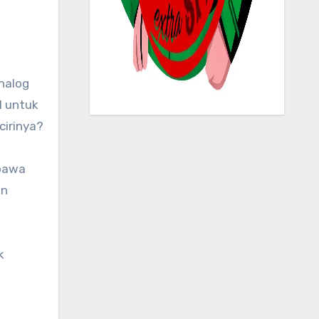
1 untuk
cirinya?
bawa
an
k