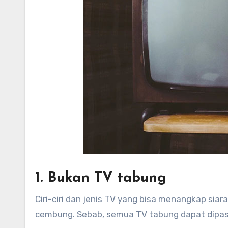
1. Bukan TV tabung
Ciri-ciri dan jenis TV yang bisa menangkap siar
cembung. Sebab, semua TV tabung dapat dipast