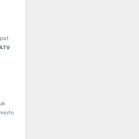
apat
ATV
tuk
ominfo