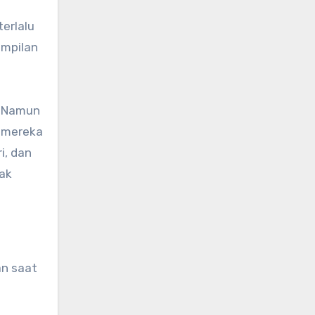
erlalu
ampilan
. Namun
a mereka
i, dan
ak
an saat
.