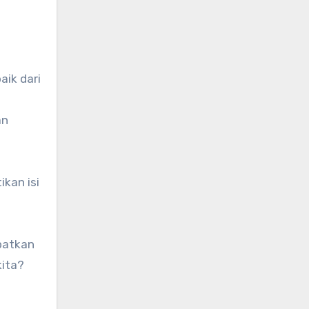
ik dari
an
kan isi
patkan
kita?