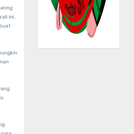
sering
li ini,
mbuat
mungkin
inan
yang
tu
ng
g para