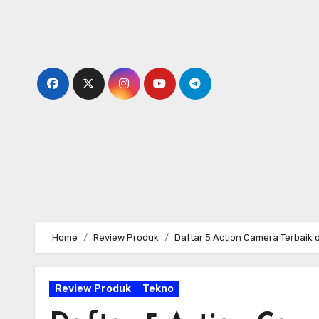
Skip
to
content
Home
Review Produk
Daftar 5 Action Camera Terbai
Review Produk
Tekno