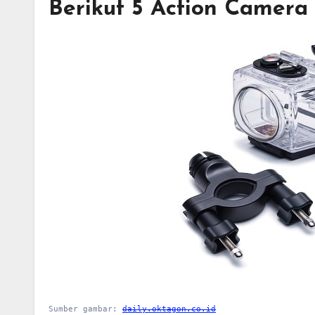
Berikut 5 Action Camera
Sumber gambar:
daily.oktagon.co.id