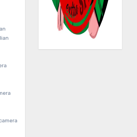
lian
era
amera
 camera