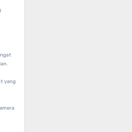
l
angat
dan.
at yang
 camera