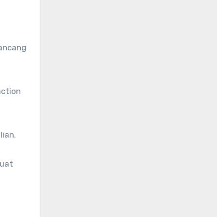
rancang
action
ian.
buat