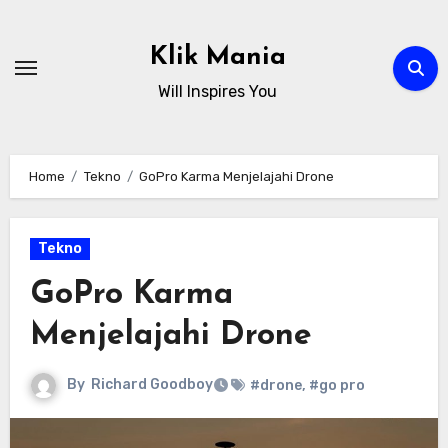
Skip
to
Klik Mania
content
Will Inspires You
Home
Tekno
GoPro Karma Menjelajahi Drone
Tekno
GoPro Karma
Menjelajahi Drone
By
Richard Goodboy
#drone
,
#go pro