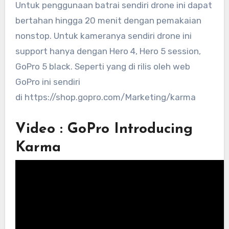
Untuk penggunaan batrai sendiri drone ini dapat
bertahan hingga 20 menit dengan pemakaian
nonstop. Untuk kameranya sendiri drone ini
support hanya dengan Hero 4, Hero 5 session,
GoPro 5 black. Seperti yang di rilis oleh web
GoPro ini sendiri
di https://shop.gopro.com/Marketing/karma
Video : GoPro Introducing
Karma