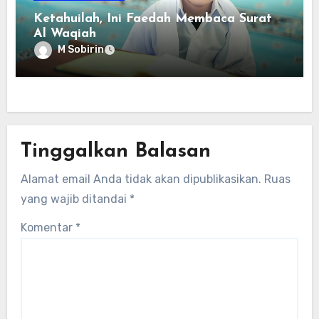
Ketahuilah, Ini Faedah Membaca Surat
Al Waqiah
M Sobirin
Tinggalkan Balasan
Alamat email Anda tidak akan dipublikasikan.
Ruas
yang wajib ditandai
*
Komentar
*