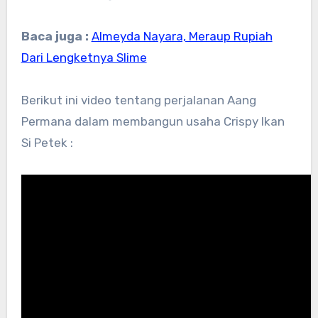
Baca juga :
Almeyda Nayara, Meraup Rupiah
Dari Lengketnya Slime
Berikut ini video tentang perjalanan Aang
Permana dalam membangun usaha Crispy Ikan
Si Petek :