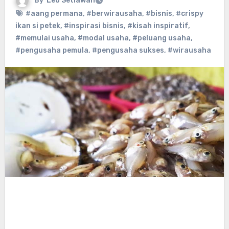
By
Leo Setiawan
#aang permana
,
#berwirausaha
,
#bisnis
,
#crispy
ikan si petek
,
#inspirasi bisnis
,
#kisah inspiratif
,
#memulai usaha
,
#modal usaha
,
#peluang usaha
,
#pengusaha pemula
,
#pengusaha sukses
,
#wirausaha