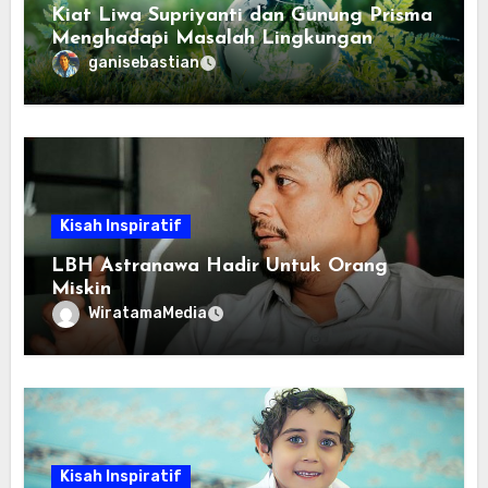
Kiat Liwa Supriyanti dan Gunung Prisma
Menghadapi Masalah Lingkungan
ganisebastian
Kisah Inspiratif
LBH Astranawa Hadir Untuk Orang
Miskin
WiratamaMedia
Kisah Inspiratif