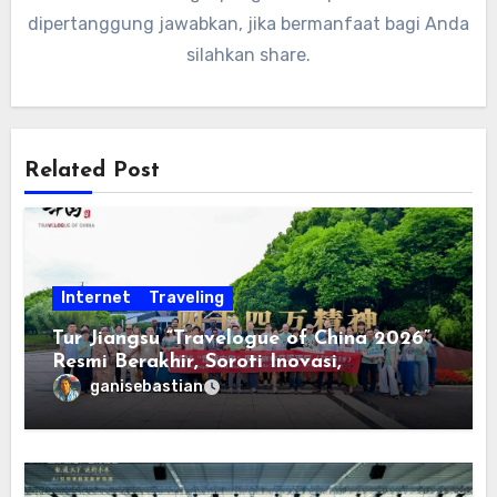
dipertanggung jawabkan, jika bermanfaat bagi Anda
silahkan share.
Related Post
Internet
Traveling
Tur Jiangsu “Travelogue of China 2026”
Resmi Berakhir, Soroti Inovasi,
Keterbukaan, dan Pembangunan
ganisebastian
Berorientasi pada Masyarakat