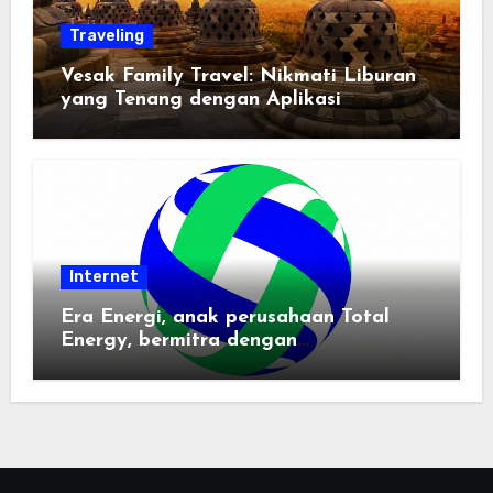
Traveling
Vesak Family Travel: Nikmati Liburan
yang Tenang dengan Aplikasi
Pemindai PDF
Internet
Era Energi, anak perusahaan Total
Energy, bermitra dengan
Zhuochuangtong untuk mempercepat
transisi energi Indonesia — raksasa
energi global bergabung dengan tim
lokal untuk mengembangkan energi
terbarukan dan infrastruktur listrik