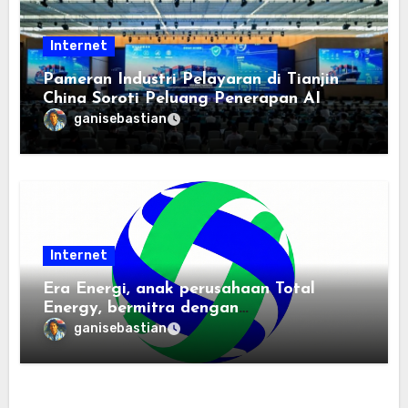
Internet
Pameran Industri Pelayaran di Tianjin
China Soroti Peluang Penerapan AI
ganisebastian
Internet
Era Energi, anak perusahaan Total
Energy, bermitra dengan
Zhuochuangtong untuk mempercepat
ganisebastian
transisi energi Indonesia — raksasa
energi global bergabung dengan tim
lokal untuk mengembangkan energi
terbarukan dan infrastruktur listrik