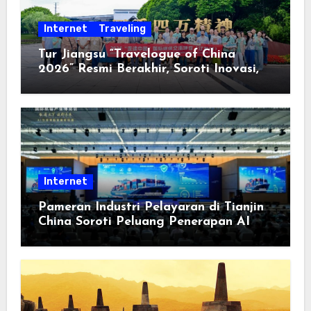
Internet
Traveling
Tur Jiangsu “Travelogue of China
2026” Resmi Berakhir, Soroti Inovasi,
Keterbukaan, dan Pembangunan
Berorientasi pada Masyarakat
Internet
Pameran Industri Pelayaran di Tianjin
China Soroti Peluang Penerapan AI