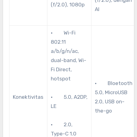
(f/2.0), dengan
(f/2.0), 1080p
AI
· Wi-Fi
802.11
a/b/g/n/ac,
dual-band, Wi-
Fi Direct,
hotspot
· Bloetooth
5.0, MicroUSB
Konektivitas
· 5.0, A2DP,
2.0, USB on-
LE
the-go
· 2.0,
Type-C 1.0