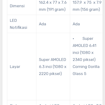
162.4 x 77 x 7.6
157,9 x 75 x 7.9
Dimensi
mm (191 gram)
mm (156 gram)
LED
Ada
Ada
Notifikasi
· Super
AMOLED 6.41
inci (1080 x
Super AMOLED
2340 piksel)
Layar
6.3 inci (1080 x
Corning Gorilla
2220 piksel)
Glass 5