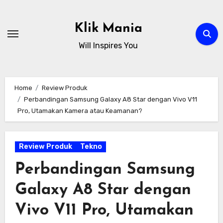
Skip
to
Klik Mania
content
Will Inspires You
Home
Review Produk
Perbandingan Samsung Galaxy A8 Star dengan Vivo V11
Pro, Utamakan Kamera atau Keamanan?
Review Produk
Tekno
Perbandingan Samsung
Galaxy A8 Star dengan
Vivo V11 Pro, Utamakan