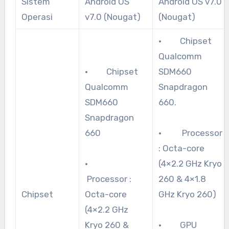
Sistem
Android OS
Android OS v7.0
Operasi
v7.0 (Nougat)
(Nougat)
· Chipset
Qualcomm
· Chipset
SDM660
Qualcomm
Snapdragon
SDM660
660.
Snapdragon
660
· Processor
: Octa-core
·
(4×2.2 GHz Kryo
Processor :
260 & 4×1.8
Chipset
Octa-core
GHz Kryo 260)
(4×2.2 GHz
Kryo 260 &
· GPU