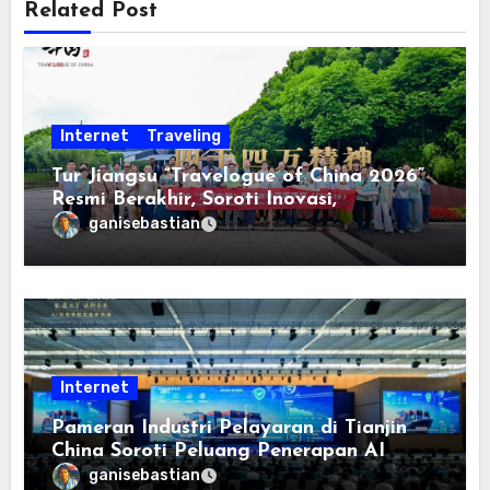
Related Post
Internet
Traveling
Tur Jiangsu “Travelogue of China 2026”
Resmi Berakhir, Soroti Inovasi,
Keterbukaan, dan Pembangunan
ganisebastian
Berorientasi pada Masyarakat
Internet
Pameran Industri Pelayaran di Tianjin
China Soroti Peluang Penerapan AI
ganisebastian