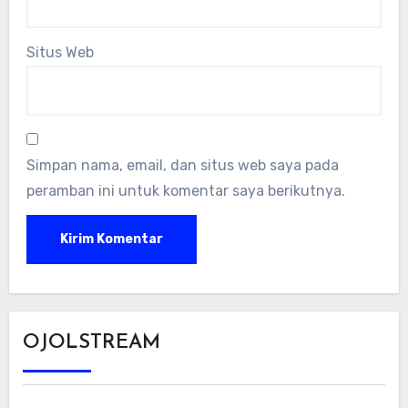
Situs Web
Simpan nama, email, dan situs web saya pada
peramban ini untuk komentar saya berikutnya.
OJOLSTREAM