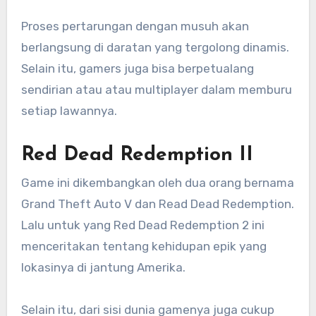
Proses pertarungan dengan musuh akan
berlangsung di daratan yang tergolong dinamis.
Selain itu, gamers juga bisa berpetualang
sendirian atau atau multiplayer dalam memburu
setiap lawannya.
Red Dead Redemption II
Game ini dikembangkan oleh dua orang bernama
Grand Theft Auto V dan Read Dead Redemption.
Lalu untuk yang Red Dead Redemption 2 ini
menceritakan tentang kehidupan epik yang
lokasinya di jantung Amerika.
Selain itu, dari sisi dunia gamenya juga cukup