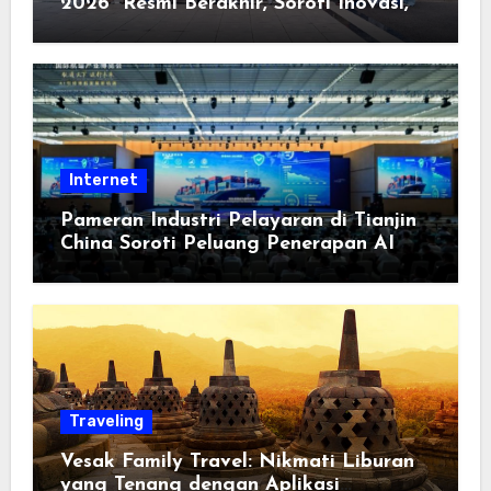
2026” Resmi Berakhir, Soroti Inovasi,
Keterbukaan, dan Pembangunan
Berorientasi pada Masyarakat
Internet
Pameran Industri Pelayaran di Tianjin
China Soroti Peluang Penerapan AI
Traveling
Vesak Family Travel: Nikmati Liburan
yang Tenang dengan Aplikasi