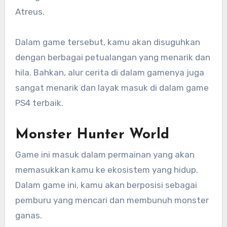
Atreus.
Dalam game tersebut, kamu akan disuguhkan
dengan berbagai petualangan yang menarik dan
hila. Bahkan, alur cerita di dalam gamenya juga
sangat menarik dan layak masuk di dalam game
PS4 terbaik.
Monster Hunter World
Game ini masuk dalam permainan yang akan
memasukkan kamu ke ekosistem yang hidup.
Dalam game ini, kamu akan berposisi sebagai
pemburu yang mencari dan membunuh monster
ganas.