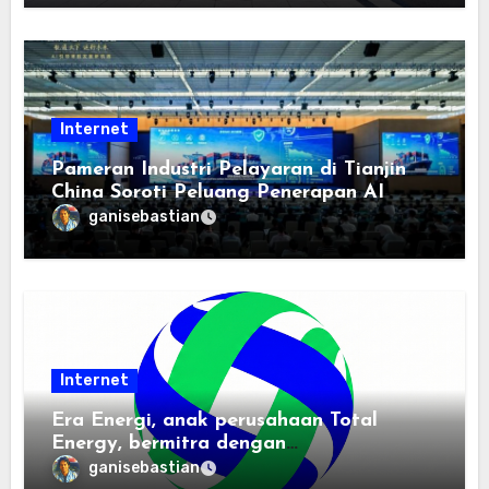
Internet
Pameran Industri Pelayaran di Tianjin
China Soroti Peluang Penerapan AI
ganisebastian
Internet
Era Energi, anak perusahaan Total
Energy, bermitra dengan
Zhuochuangtong untuk mempercepat
ganisebastian