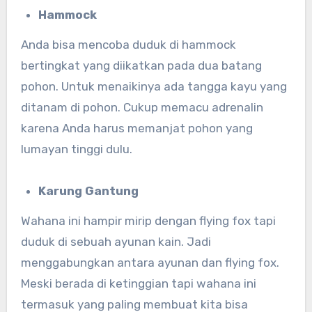
Hammock
Anda bisa mencoba duduk di hammock
bertingkat yang diikatkan pada dua batang
pohon. Untuk menaikinya ada tangga kayu yang
ditanam di pohon. Cukup memacu adrenalin
karena Anda harus memanjat pohon yang
lumayan tinggi dulu.
Karung Gantung
Wahana ini hampir mirip dengan flying fox tapi
duduk di sebuah ayunan kain. Jadi
menggabungkan antara ayunan dan flying fox.
Meski berada di ketinggian tapi wahana ini
termasuk yang paling membuat kita bisa