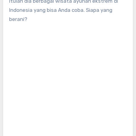
Itulah dia berbagai wisata ayunan ekstrem di
Indonesia yang bisa Anda coba. Siapa yang
berani?