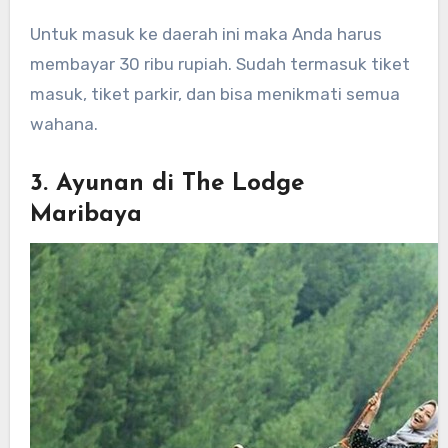
Untuk masuk ke daerah ini maka Anda harus
membayar 30 ribu rupiah. Sudah termasuk tiket
masuk, tiket parkir, dan bisa menikmati semua
wahana.
3. Ayunan di The Lodge
Maribaya