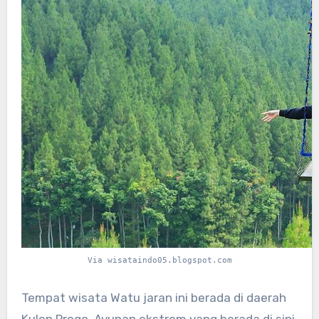
Via wisataindo05.blogspot.com
Tempat wisata Watu jaran ini berada di daerah