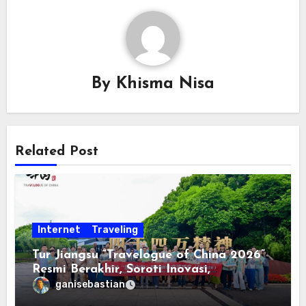
By
Khisma Nisa
Related Post
Internet
Traveling
Tur Jiangsu “Travelogue of China 2026”
Resmi Berakhir, Soroti Inovasi,
Keterbukaan, dan Pembangunan
ganisebastian
Berorientasi pada Masyarakat