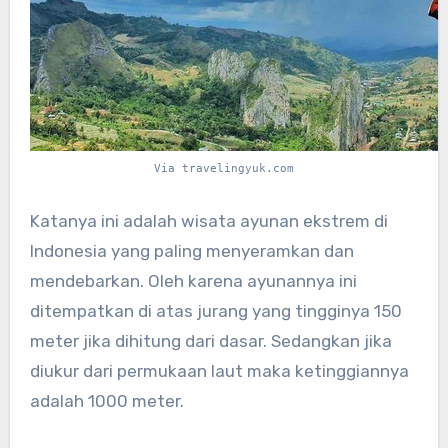
Via travelingyuk.com
Katanya ini adalah wisata ayunan ekstrem di
Indonesia yang paling menyeramkan dan
mendebarkan. Oleh karena ayunannya ini
ditempatkan di atas jurang yang tingginya 150
meter jika dihitung dari dasar. Sedangkan jika
diukur dari permukaan laut maka ketinggiannya
adalah 1000 meter.