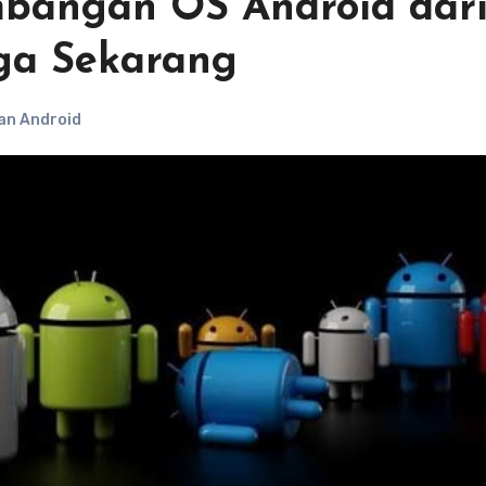
mbangan OS Android dar
ga Sekarang
n Android