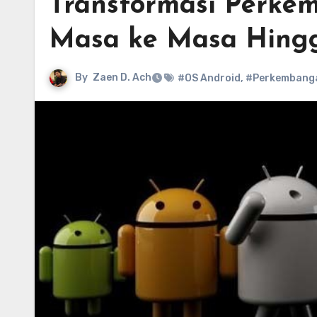
Transformasi Perke
Masa ke Masa Hing
By
Zaen D. Ach
#OS Android
,
#Perkembanga