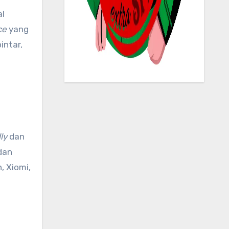
al
ce
yang
intar,
ly
dan
dan
, Xiomi,