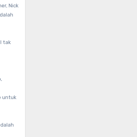
er, Nick
dalah
l tak
,
e untuk
adalah