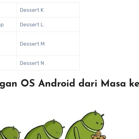
Dessert K
op
Dessert L
Dessert M
t
Dessert N
gan OS Android dari Masa k