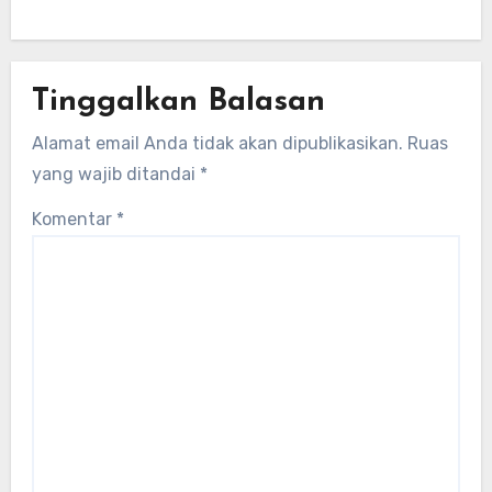
lokal untuk mengembangkan energi
terbarukan dan infrastruktur listrik
Tinggalkan Balasan
Alamat email Anda tidak akan dipublikasikan.
Ruas
yang wajib ditandai
*
Komentar
*