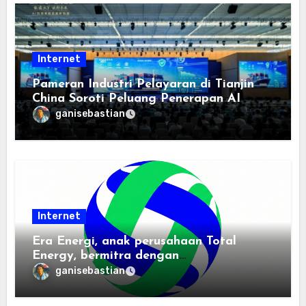
Internet
Pameran Industri Pelayaran di Tianjin
China Soroti Peluang Penerapan AI
ganisebastian
Internet
Era Energi, anak perusahaan Total
Energy, bermitra dengan
Zhuochuangtong untuk mempercepat
ganisebastian
transisi energi Indonesia — raksasa
energi global bergabung dengan tim