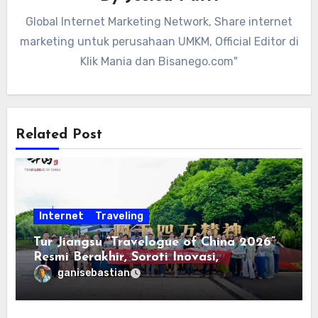
Global Internet Marketing Network, Share internet
marketing untuk perusahaan UMKM, Official Editor di
Klik Mania dan Bisanego.com"
Related Post
Internet
Traveling
Tur Jiangsu “Travelogue of China 2026”
Resmi Berakhir, Soroti Inovasi,
Keterbukaan, dan Pembangunan
ganisebastian
Berorientasi pada Masyarakat