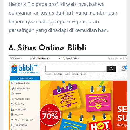
Hendrik Tio pada profil di web-nya, bahwa
pelayanan antusias dari hati yang membangun
kepercayaan dan gempuran-gempuran
persaingan yang dihadapi di kemudian hari.
8. Situs Online Blibli