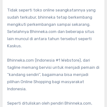
Tidak seperti toko online seangkatannya yang
sudah terkubur, bhinneka tetap berkembang
mengikuti perkembangan sampai sekarang.
Setelahnya Bhinneka.com dan beberapa situs
lain muncul di antara tahun tersebut seperti
Kaskus.
Bhinneka.com (Indonesia #1 Webstore), dari
tagline memang bervisi untuk menjadi pemain di
“kandang sendiri”, bagaimana bisa menjadi
pilihan Online Shopping bagi masyarakat
Indonesia.
Seperti dituliskan oleh pendiri Bhinneka.com,