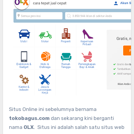
Situs Online ini sebelumnya bernama
tokobagus.com
dan sekarang kini berganti
nama
OLX
. Situs ini adalah salah satu situs web