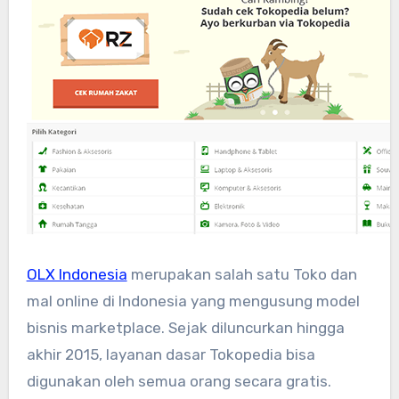
OLX Indonesia
merupakan salah satu Toko dan
mal online di Indonesia yang mengusung model
bisnis marketplace. Sejak diluncurkan hingga
akhir 2015, layanan dasar Tokopedia bisa
digunakan oleh semua orang secara gratis.