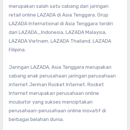
merupakan salah satu cabang dari jaringan
retail online LAZADA di Asia Tenggara. Grup
LAZADA International di Asia Tenggara terdiri
dari LAZADA_Indonesia, LAZADA Malaysia,
LAZADA Vietnam, LAZADA Thailand, LAZADA
Filipina.
Jaringan LAZADA, Asia Tenggara merupakan
cabang anak perusahaan jaringan perusahaan
internet Jerman Rocket Internet. Rocket
Internet merupakan perusahaan online
incubator yang sukses menciptakan
perusahaan-perusahaan online inovatif di
berbagai belahan dunia.