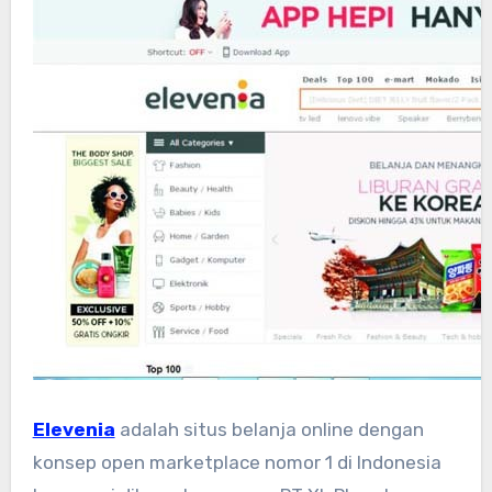
Elevenia
adalah situs belanja online dengan
konsep open marketplace nomor 1 di Indonesia