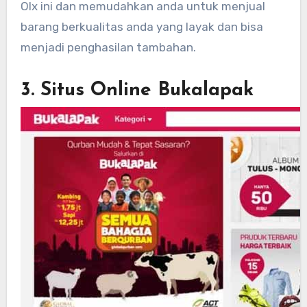
Olx ini dan memudahkan anda untuk menjual
barang berkualitas anda yang layak dan bisa
menjadi penghasilan tambahan.
3. Situs Online Bukalapak