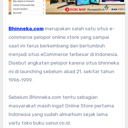
Bhinneka.com
merupakan salah satu situs e-
commerce pelopor online store yang sampai
saat ini terus berkembang dan bertumbuh
menjadi situs eCommerce terbesar di Indonesia.
Disebut angkatan pelopor karena situs bhinneka
ini di launching sebelum abad 21, sekitar tahun
1996-1999.
Sebelum Bhinneka.com tentu sebagian
masyarakat masih ingat Online Store pertama
Indonesia yang sudah almarhum sejak lama
yaitu toko buku sanur.co.id.