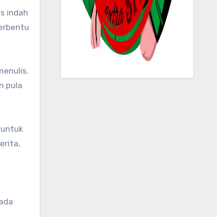
is indah
berbentu
enulis.
n pula
 untuk
erita,
 ada