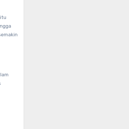
itu
ingga
 semakin
alam
s