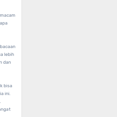
 semacam
rapa
tebacaan
a lebih
an dan
k bisa
 ini.
.
sangat