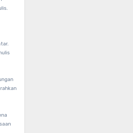
lis.
tar.
ulis
bungan
arahkan
rena
asaan