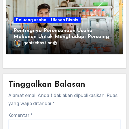
Peluang usaha
Ulasan Bisnis
Pentingnya Perencanaan Usaha
Makanan Untuk Menghadapi Persaingan
Bisnis
ganisebastian
Tinggalkan Balasan
Alamat email Anda tidak akan dipublikasikan.
Ruas
yang wajib ditandai
*
Komentar
*