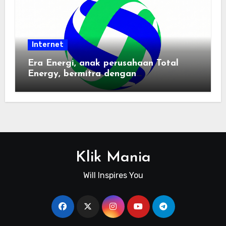
Internet
Era Energi, anak perusahaan Total
Energy, bermitra dengan
Zhuochuangtong untuk mempercepat
transisi energi Indonesia — raksasa
energi global bergabung dengan tim
lokal untuk mengembangkan energi
terbarukan dan infrastruktur listrik
Klik Mania
Will Inspires You