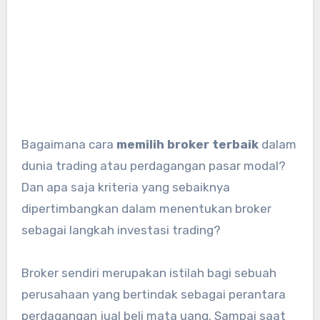
Bagaimana cara
memilih broker terbaik
dalam
dunia trading atau perdagangan pasar modal?
Dan apa saja kriteria yang sebaiknya
dipertimbangkan dalam menentukan broker
sebagai langkah investasi trading?
Broker sendiri merupakan istilah bagi sebuah
perusahaan yang bertindak sebagai perantara
perdagangan jual beli mata uang. Sampai saat