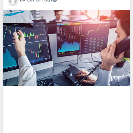
By
Jesica Putri