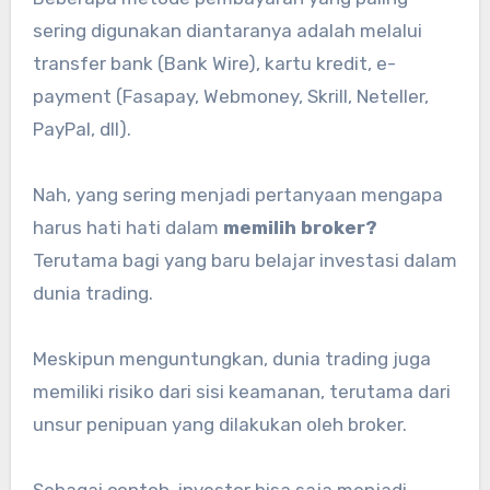
sering digunakan diantaranya adalah melalui
transfer bank (Bank Wire), kartu kredit, e-
payment (Fasapay, Webmoney, Skrill, Neteller,
PayPal, dll).
Nah, yang sering menjadi pertanyaan mengapa
harus hati hati dalam
memilih broker?
Terutama bagi yang baru belajar investasi dalam
dunia trading.
Meskipun menguntungkan, dunia trading juga
memiliki risiko dari sisi keamanan, terutama dari
unsur penipuan yang dilakukan oleh broker.