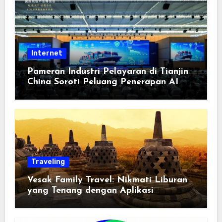
Internet
Pameran Industri Pelayaran di Tianjin
China Soroti Peluang Penerapan AI
Traveling
Vesak Family Travel: Nikmati Liburan
yang Tenang dengan Aplikasi
Pemindai PDF