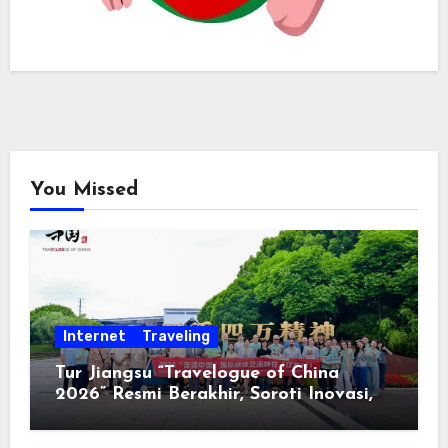
You Missed
Internet
Traveling
Tur Jiangsu “Travelogue of China
2026” Resmi Berakhir, Soroti Inovasi,
Keterbukaan, dan Pembangunan
Berorientasi pada Masyarakat