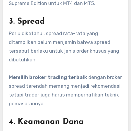
Supreme Edition untuk MT4 dan MT5.
3. Spread
Perlu diketahui, spread rata-rata yang
ditampilkan belum menjamin bahwa spread
tersebut berlaku untuk jenis order khusus yang
dibutuhkan.
Memilih broker trading terbaik
dengan broker
spread terendah memang menjadi rekomendasi,
tetapi trader juga harus memperhatikan teknik
pemasarannya.
4.
Keamanan Dana