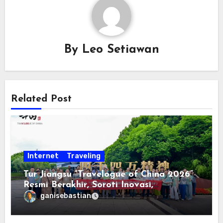
By
Leo Setiawan
Related Post
Internet
Traveling
Tur Jiangsu “Travelogue of China 2026”
Resmi Berakhir, Soroti Inovasi,
Keterbukaan, dan Pembangunan
ganisebastian
Berorientasi pada Masyarakat