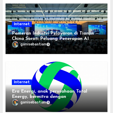
Internet
Pameran Industri Pelayaran di Tianjin
China Soroti Peluang Penerapan AI
ganisebastian
Internet
Era Energi, anak perusahaan Total
Energy, bermitra dengan
Zhuochuangtong untuk mempercepat
ganisebastian
transisi energi Indonesia — raksasa
energi global bergabung dengan tim