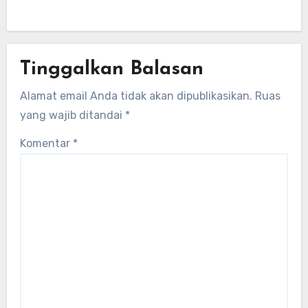
lokal untuk mengembangkan energi
terbarukan dan infrastruktur listrik
Tinggalkan Balasan
Alamat email Anda tidak akan dipublikasikan.
Ruas
yang wajib ditandai
*
Komentar
*