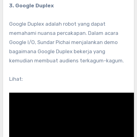
3. Google Duplex
Google Duplex adalah robot yang dapat
memahami nuansa percakapan. Dalam acara
Google I/O, Sundar Pichai menjalankan demo
bagaimana Google Duplex bekerja yang
kemudian membuat audiens terkagum-kagum.
Lihat: