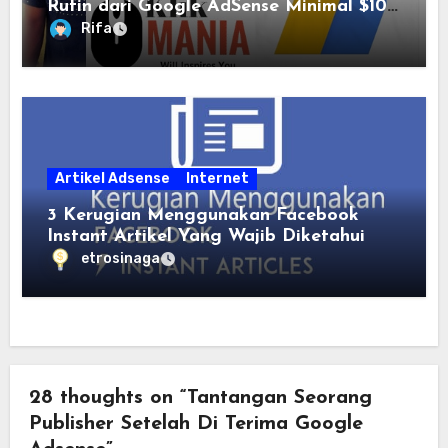
Rutin dari Google AdSense Minimal $100
per Bulan
Rifa
Artikel Adsense
Internet
3 Kerugian Menggunakan Facebook
Instant Artikel Yang Wajib Diketahui
etrosinaga
28 thoughts on “Tantangan Seorang
Publisher Setelah Di Terima Google