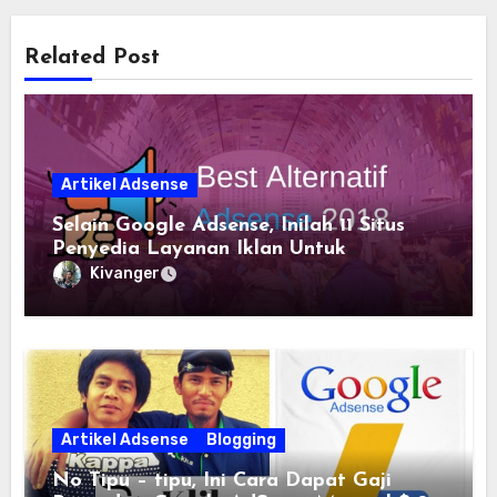
Related Post
Artikel Adsense
Selain Google Adsense, Inilah 11 Situs
Penyedia Layanan Iklan Untuk
Menghasilkan Uang Dari Blog
Kivanger
Artikel Adsense
Blogging
No Tipu – tipu, Ini Cara Dapat Gaji