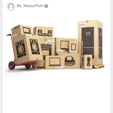
By
Jesica Putri