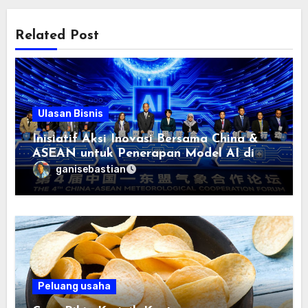
Related Post
Ulasan Bisnis
Inisiatif Aksi Inovasi Bersama China &
ASEAN untuk Penerapan Model AI di
bidang Meteorologi diluncurkan
ganisebastian
Peluang usaha