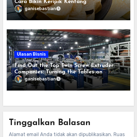
Cara Bikin Keripik Kentang
ganisebastian
Ulasan Bisnis
Find Out the Top Twin Screw Extruder
Companies: Turning the Tables on
Extruder Engineering
ganisebastian
Tinggalkan Balasan
Alamat email Anda tidak akan dipublikasikan.
Ruas