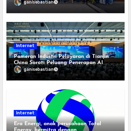
Keterbukaan, dan Pembangunan
ganisebastian
Berorientasi pada Masyarakat
Internet
Pameran Industri Pelayaran di Tianjin
China Soroti Peluang Penerapan AI
ganisebastian
Internet
Era Energi, anak perusahaan Total
Energy, bermitra dengan