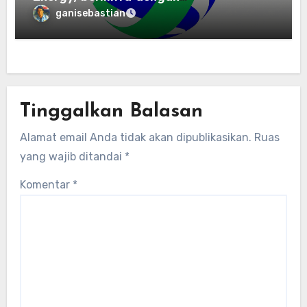
Zhuochuangtong untuk mempercepat
ganisebastian
transisi energi Indonesia — raksasa
energi global bergabung dengan tim
lokal untuk mengembangkan energi
terbarukan dan infrastruktur listrik
Tinggalkan Balasan
Alamat email Anda tidak akan dipublikasikan.
Ruas
yang wajib ditandai
*
Komentar
*