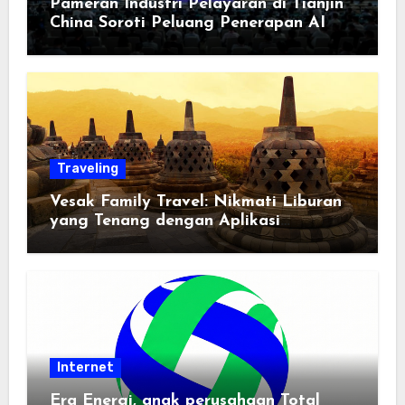
Pameran Industri Pelayaran di Tianjin
China Soroti Peluang Penerapan AI
Traveling
Vesak Family Travel: Nikmati Liburan
yang Tenang dengan Aplikasi
Pemindai PDF
Internet
Era Energi, anak perusahaan Total