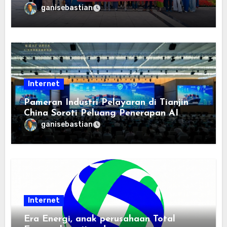
Keterbukaan, dan Pembangunan
ganisebastian
Berorientasi pada Masyarakat
Internet
Pameran Industri Pelayaran di Tianjin
China Soroti Peluang Penerapan AI
ganisebastian
Internet
Era Energi, anak perusahaan Total