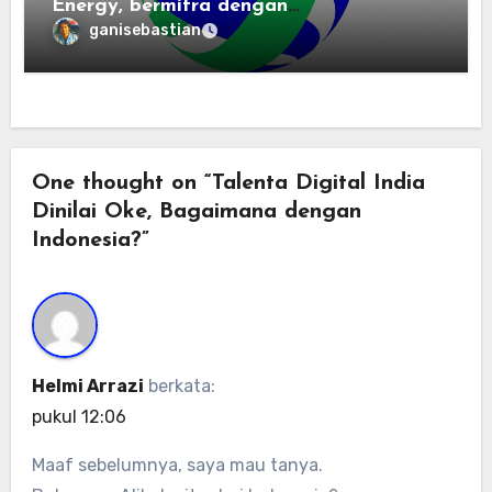
Energy, bermitra dengan
Zhuochuangtong untuk mempercepat
ganisebastian
transisi energi Indonesia — raksasa
energi global bergabung dengan tim
lokal untuk mengembangkan energi
terbarukan dan infrastruktur listrik
One thought on “Talenta Digital India
Dinilai Oke, Bagaimana dengan
Indonesia?”
Helmi Arrazi
berkata:
pukul 12:06
Maaf sebelumnya, saya mau tanya.