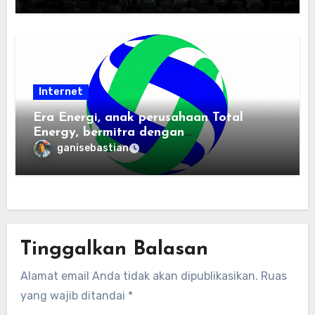
Internet
Era Energi, anak perusahaan Total
Energy, bermitra dengan
Zhuochuangtong untuk mempercepat
ganisebastian
transisi energi Indonesia — raksasa
energi global bergabung dengan tim
lokal untuk mengembangkan energi
terbarukan dan infrastruktur listrik
Tinggalkan Balasan
Alamat email Anda tidak akan dipublikasikan.
Ruas
yang wajib ditandai
*