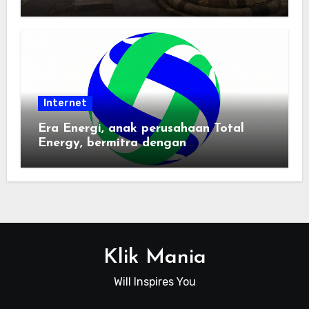
Pemindai PDF
Internet
Era Energi, anak perusahaan Total
Energy, bermitra dengan
Zhuochuangtong untuk mempercepat
transisi energi Indonesia — raksasa
energi global bergabung dengan tim
lokal untuk mengembangkan energi
terbarukan dan infrastruktur listrik
Klik Mania
Will Inspires You