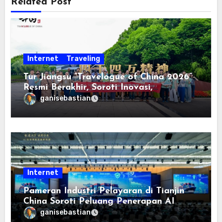
Related Post
Internet
Traveling
Tur Jiangsu “Travelogue of China 2026”
Resmi Berakhir, Soroti Inovasi,
Keterbukaan, dan Pembangunan
ganisebastian
Berorientasi pada Masyarakat
Internet
Pameran Industri Pelayaran di Tianjin
China Soroti Peluang Penerapan AI
ganisebastian