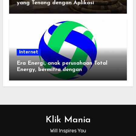
yang Tenang dengan Aplikasi
Pemindai PDF
Internet
Era Energi, anak perusahaan Total
Energy, bermitra dengan
Zhuochuangtong untuk mempercepat
transisi energi Indonesia — raksasa
energi global bergabung dengan tim
lokal untuk mengembangkan energi
terbarukan dan infrastruktur listrik
Klik Mania
Will Inspires You