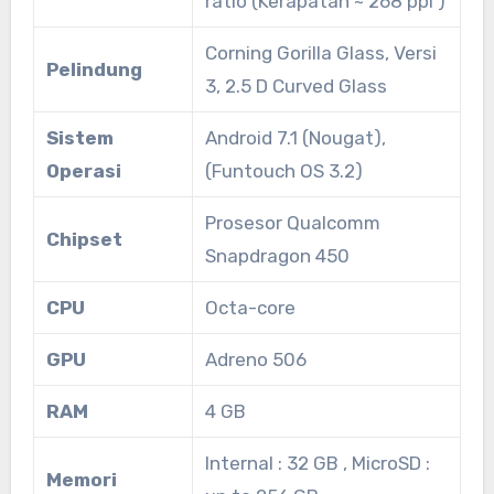
ratio (Kerapatan ~ 268 ppi )
Corning Gorilla Glass, Versi
Pelindung
3, 2.5 D Curved Glass
Sistem
Android 7.1 (Nougat),
Operasi
(Funtouch OS 3.2)
Prosesor Qualcomm
Chipset
Snapdragon 450
CPU
Octa-core
GPU
Adreno 506
RAM
4 GB
Internal : 32 GB , MicroSD :
Memori