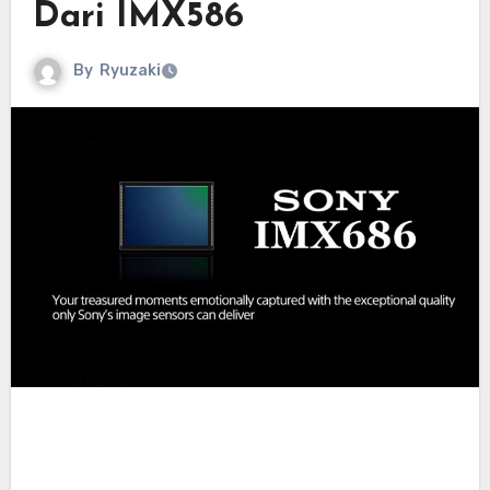
Dari IMX586
By
Ryuzaki