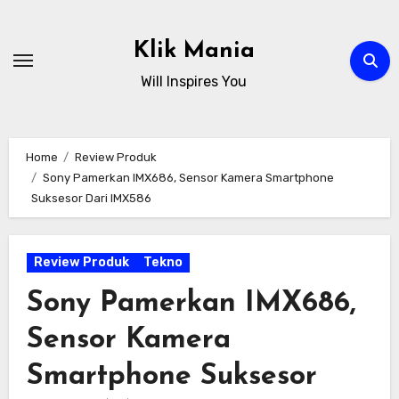
Skip
to
Klik Mania
content
Will Inspires You
Home
Review Produk
Sony Pamerkan IMX686, Sensor Kamera Smartphone
Suksesor Dari IMX586
Review Produk
Tekno
Sony Pamerkan IMX686,
Sensor Kamera
Smartphone Suksesor