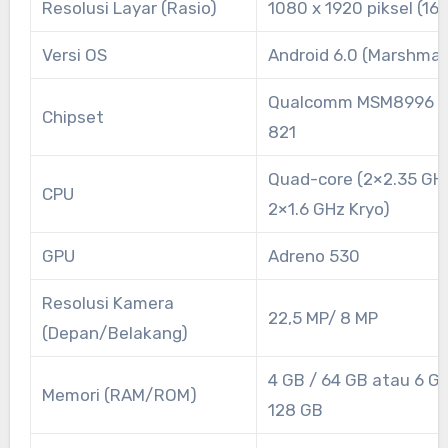
Resolusi Layar (Rasio)
1080 x 1920 piksel (16:
Versi OS
Android 6.0 (Marshmal
Qualcomm MSM8996 S
Chipset
821
Quad-core (2×2.35 GHz
CPU
2×1.6 GHz Kryo)
GPU
Adreno 530
Resolusi Kamera
22,5 MP/ 8 MP
(Depan/Belakang)
4 GB / 64 GB atau 6 GB
Memori (RAM/ROM)
128 GB