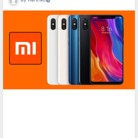
By
Heru NC