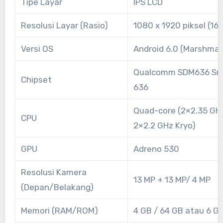
Tipe Layar
IPS LCD
Resolusi Layar (Rasio)
1080 x 1920 piksel (16:
Versi OS
Android 6.0 (Marshmal
Qualcomm SDM636 Sn
Chipset
636
Quad-core (2×2.35 GHz
CPU
2×2.2 GHz Kryo)
GPU
Adreno 530
Resolusi Kamera
13 MP + 13 MP/ 4 MP
(Depan/Belakang)
Memori (RAM/ROM)
4 GB / 64 GB atau 6 G