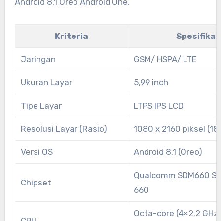
Android 8.1 Oreo Android One.
Kriteria
Spesifikas
Jaringan
GSM/ HSPA/ LTE
Ukuran Layar
5,99 inch
Tipe Layar
LTPS IPS LCD
Resolusi Layar (Rasio)
1080 x 2160 piksel (18
Versi OS
Android 8.1 (Oreo)
Qualcomm SDM660 Sn
Chipset
660
Octa-core (4×2.2 GHz 
CPU