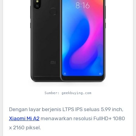
Sumber: geekbuying.com
Dengan layar berjenis LTPS IPS seluas 5.99 inch,
Xiaomi Mi A2
menawarkan resolusi FullHD+ 1080
x 2160 piksel.