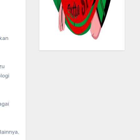
rkan
zu
logi
agai
lainnya.