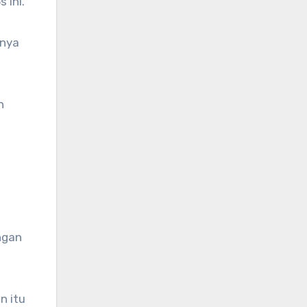
 ini.
nnya
n
ngan
n itu