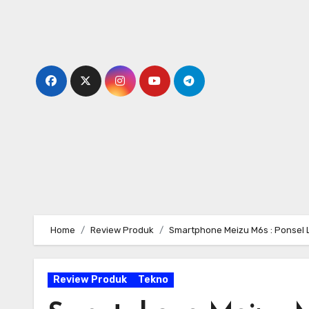
Skip
to
content
Home
Review Produk
Smartphone Meizu M6s : Ponsel 
Review Produk
Tekno