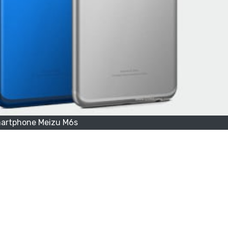
artphone Meizu M6s