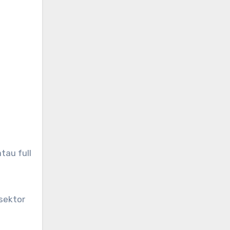
tau full
 sektor