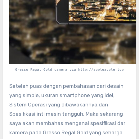
Gresso Regal Gold camera via http://appleapple.top
Setelah puas dengan pembahasan dari desain
yang simple, ukuran smartphone yang idel,
Sistem Operasi yang dibawakannya,dan
Spesifikasi inti mesin tangguh. Maka sekarang
saya akan membahas mengenai spesifikasi dari
kamera pada Gresso Regal Gold yang seharga