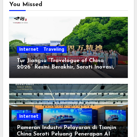
You Missed
Internet
Traveling
Tur Jiangsu “Travelogue of China
2026” Resmi Berakhir, Soroti Inovasi,
Keterbukaan, dan Pembangunan
Berorientasi pada Masyarakat
Internet
Pameran Industri Pelayaran di Tianjin
China Soroti Peluang Penerapan AI