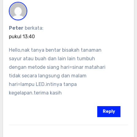
Peter
berkata:
pukul 13:40
Hello,nak tanya bentar bisakah tanaman
sayur atau buah dan lain lain tumbuh
dengan metode siang hari=sinar matahari
tidak secara langsung dan malam
hari=lampu LED.intinya tanpa
kegelapan.terima kasih
Reply