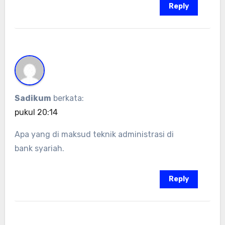
Reply
Sadikum
berkata:
pukul 20:14
Apa yang di maksud teknik administrasi di
bank syariah.
Reply