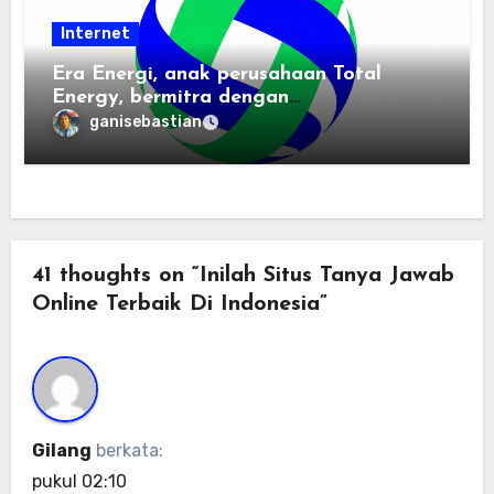
Internet
Era Energi, anak perusahaan Total
Energy, bermitra dengan
Zhuochuangtong untuk mempercepat
ganisebastian
transisi energi Indonesia — raksasa
energi global bergabung dengan tim
lokal untuk mengembangkan energi
terbarukan dan infrastruktur listrik
41 thoughts on “Inilah Situs Tanya Jawab
Online Terbaik Di Indonesia”
Gilang
berkata:
pukul 02:10