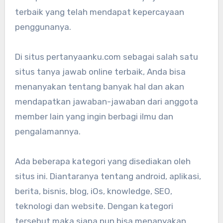
terbaik yang telah mendapat kepercayaan
penggunanya.
Di situs pertanyaanku.com sebagai salah satu
situs tanya jawab online terbaik, Anda bisa
menanyakan tentang banyak hal dan akan
mendapatkan jawaban-jawaban dari anggota
member lain yang ingin berbagi ilmu dan
pengalamannya.
Ada beberapa kategori yang disediakan oleh
situs ini. Diantaranya tentang android, aplikasi,
berita, bisnis, blog, iOs, knowledge, SEO,
teknologi dan website. Dengan kategori
tersebut maka siapa pun bisa menanyakan