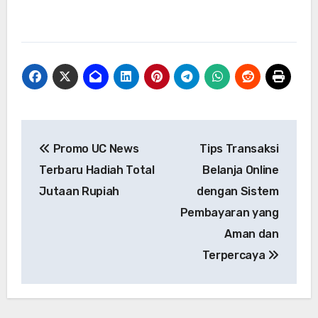
Navigasi
Promo UC News
Tips Transaksi
pos
Terbaru Hadiah Total
Belanja Online
Jutaan Rupiah
dengan Sistem
Pembayaran yang
Aman dan
Terpercaya