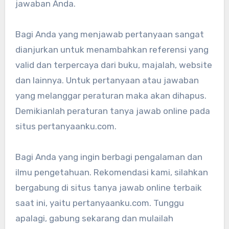
jawaban Anda.
Bagi Anda yang menjawab pertanyaan sangat
dianjurkan untuk menambahkan referensi yang
valid dan terpercaya dari buku, majalah, website
dan lainnya. Untuk pertanyaan atau jawaban
yang melanggar peraturan maka akan dihapus.
Demikianlah peraturan tanya jawab online pada
situs pertanyaanku.com.
Bagi Anda yang ingin berbagi pengalaman dan
ilmu pengetahuan. Rekomendasi kami, silahkan
bergabung di situs tanya jawab online terbaik
saat ini, yaitu pertanyaanku.com. Tunggu
apalagi, gabung sekarang dan mulailah