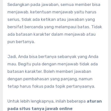
Sedangkan pada jawaban, semua member bisa
menjawab. ketentuan menjawab yaitu harus
serius, tidak ada ketikan atau jawaban yang
bersifat bercanda yang melampaui batas. Tidak
ada batasan karakter dalam menjawab atau
pun bertanya.
Jadi, Anda bisa bertanya sebanyak yang Anda
mau. Begitu pula dengan menjawab tidak ada
batasan karakter. Boleh memberi jawaban
dengan pembahasan yang panjang, namun
tetap harus fokus pada topik pertanyaanya.
Untuk lebih lengkapnya, inilah beberapa
aturan
pada situs tanya jawab online