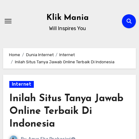
Skip
to
Klik Mania
content
Will Inspires You
Home
Dunia Internet
Internet
Inilah Situs Tanya Jawab Online Terbaik Di Indonesia
Internet
Inilah Situs Tanya Jawab
Online Terbaik Di
Indonesia