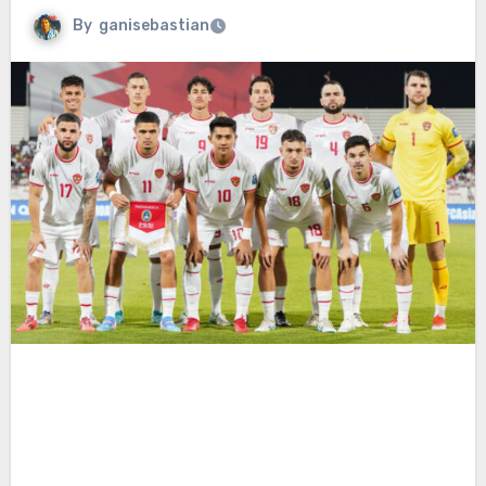
By
ganisebastian