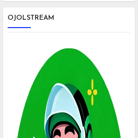
OJOLSTREAM