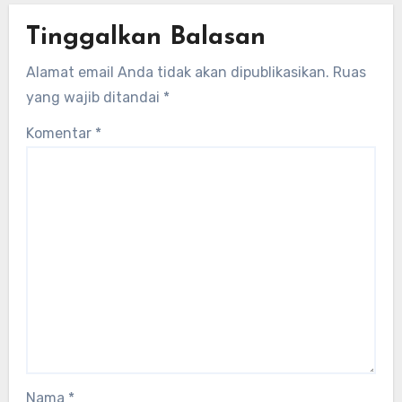
Tinggalkan Balasan
Alamat email Anda tidak akan dipublikasikan.
Ruas
yang wajib ditandai
*
Komentar
*
Nama
*