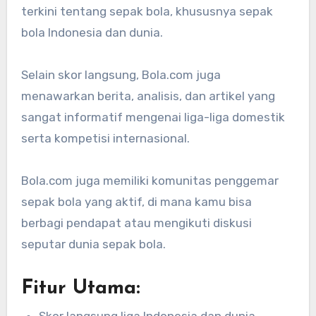
terkini tentang sepak bola, khususnya sepak
bola Indonesia dan dunia.
Selain skor langsung, Bola.com juga
menawarkan berita, analisis, dan artikel yang
sangat informatif mengenai liga-liga domestik
serta kompetisi internasional.
Bola.com juga memiliki komunitas penggemar
sepak bola yang aktif, di mana kamu bisa
berbagi pendapat atau mengikuti diskusi
seputar dunia sepak bola.
Fitur Utama:
Skor langsung liga Indonesia dan dunia