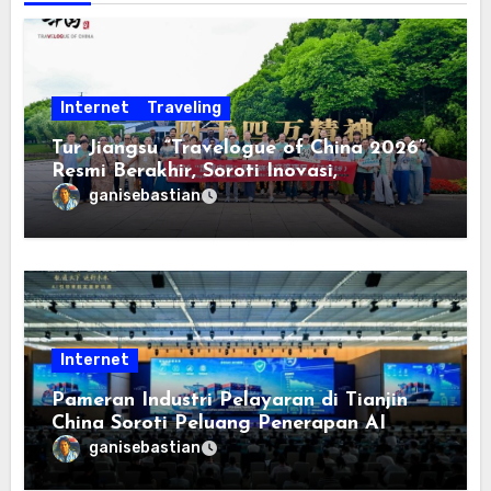
Internet
Traveling
Tur Jiangsu “Travelogue of China 2026”
Resmi Berakhir, Soroti Inovasi,
Keterbukaan, dan Pembangunan
ganisebastian
Berorientasi pada Masyarakat
Internet
Pameran Industri Pelayaran di Tianjin
China Soroti Peluang Penerapan AI
ganisebastian