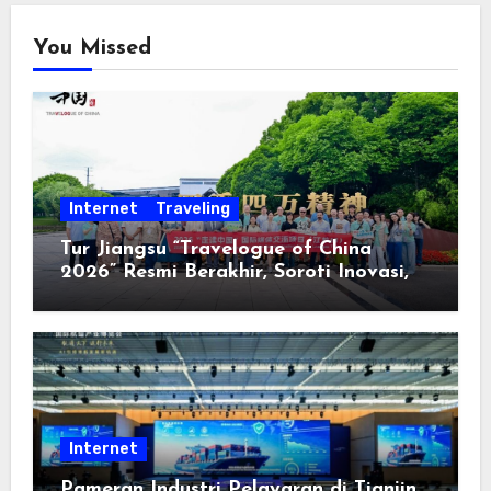
You Missed
Internet
Traveling
Tur Jiangsu “Travelogue of China
2026” Resmi Berakhir, Soroti Inovasi,
Keterbukaan, dan Pembangunan
Berorientasi pada Masyarakat
Internet
Pameran Industri Pelayaran di Tianjin