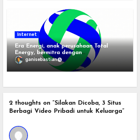
Internet
Era Energi, anak perusahaan Total
Energy, bermitra dengan
Zhuochuangtong untuk mempercepat
ganisebastian
transisi energi Indonesia — raksasa
energi global bergabung dengan tim
lokal untuk mengembangkan energi
terbarukan dan infrastruktur listrik
2 thoughts on “Silakan Dicoba, 3 Situs
Berbagi Video Pribadi untuk Keluarga”